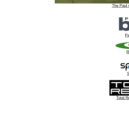
The Paul 
Pe
R
S
Total R